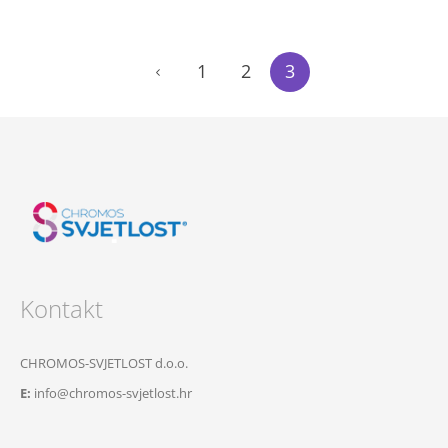
1
2
3
Kontakt
CHROMOS-SVJETLOST d.o.o.
E:
info@chromos-svjetlost.hr