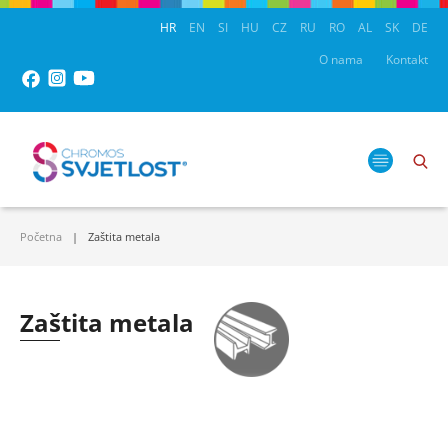
HR
EN
SI
HU
CZ
RU
RO
AL
SK
DE
O nama
Kontakt
Početna
Zaštita metala
Zaštita metala