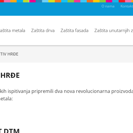
O nama
Kontakt
aštita metala
Zaštita drva
Zaštita fasada
Zaštita unutarnjih 
TIV HRĐE
 HRĐE
skih ispitivanja pripremili dva nova revolucionarna proizvoda
etala:
T DTM