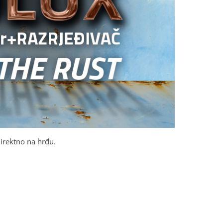
irektno na hrđu.