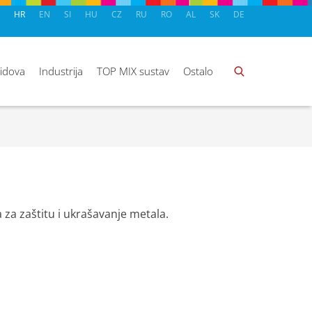
HR
EN
SI
HU
CZ
RU
RO
AL
SK
DE
zidova
Industrija
TOP MIX sustav
Ostalo
 za zaštitu i ukrašavanje metala.