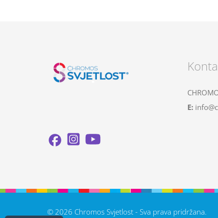
Konta
CHROMOS
E:
info@c
© 2026 Chromos Svjetlost - Sva prava pridržana.