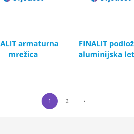
NALIT armaturna
FINALIT podlo
mrežica
aluminijska le
1
2