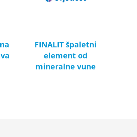
žna
FINALIT špaletni
tva
element od
mineralne vune