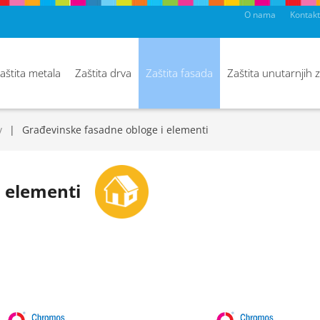
O nama
Kontakt
aštita metala
Zaštita drva
Zaštita fasada
Zaštita unutarnjih 
v
Građevinske fasadne obloge i elementi
i elementi