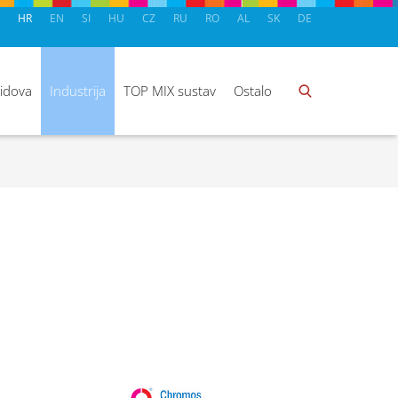
HR
EN
SI
HU
CZ
RU
RO
AL
SK
DE
zidova
Industrija
TOP MIX sustav
Ostalo