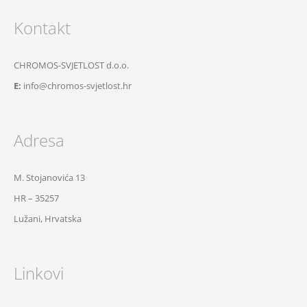
Kontakt
CHROMOS-SVJETLOST d.o.o.
E:
info@chromos-svjetlost.hr
Adresa
M. Stojanovića 13
HR – 35257
Lužani, Hrvatska
Linkovi