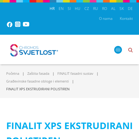
HR
EN
SI
HU
CZ
RU
RO
AL
SK
DE
O nama
Kontakt
Početna
Zaštita fasada
FINALIT fasadni sustav
Građevinske fasadne obloge i elementi
FINALIT XPS EKSTRUDIRANI POLISTIREN
FINALIT XPS EKSTRUDIRANI