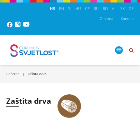
HR
EN
SI
HU
CZ
RU
RO
AL
SK
DE
O nama
Kontakt
Početna
Zaštita drva
Zaštita drva