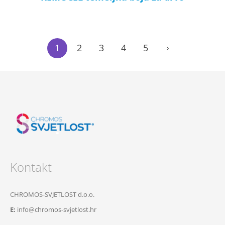
1
2
3
4
5
Kontakt
CHROMOS-SVJETLOST d.o.o.
E:
info@chromos-svjetlost.hr