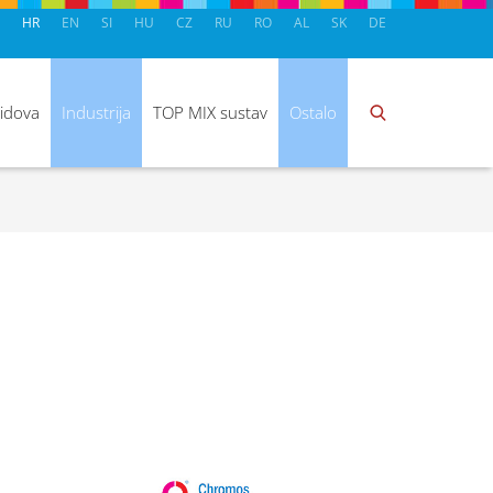
HR
EN
SI
HU
CZ
RU
RO
AL
SK
DE
zidova
Industrija
TOP MIX sustav
Ostalo