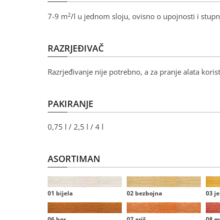
2
7-9 m
/l u jednom sloju, ovisno o upojnosti i stupn
RAZRJEĐIVAČ
Razrjeđivanje nije potrebno, a za pranje alata kori
PAKIRANJE
0,75 l / 2,5 l / 4 l
ASORTIMAN
01 bijela
02 bezbojna
03 je
06 bor
07 ariš
08 m