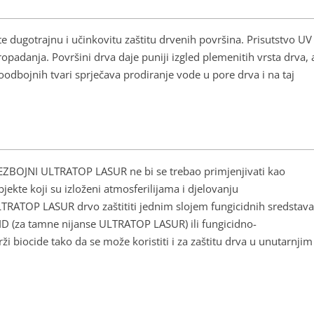
e dugotrajnu i učinkovitu zaštitu drvenih površina. Prisutstvo UV
 propadanja. Površini drva daje puniji izgled plemenitih vrsta drva, 
odoodbojnih tvari sprječava prodiranje vode u pore drva i na taj
BEZBOJNI ULTRATOP LASUR ne bi se trebao primjenjivati kao
ekte koji su izloženi atmosferilijama i djelovanju
ATOP LASUR drvo zaštititi jednim slojem fungicidnih sredstava
CID (za tamne nijanse ULTRATOP LASUR) ili fungicidno-
iocide tako da se može koristiti i za zaštitu drva u unutarnjim