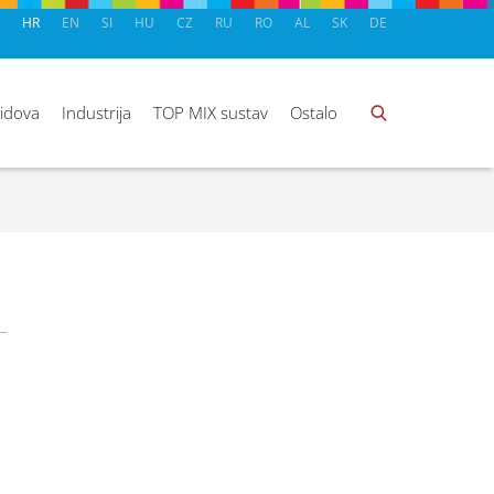
HR
EN
SI
HU
CZ
RU
RO
AL
SK
DE
zidova
Industrija
TOP MIX sustav
Ostalo