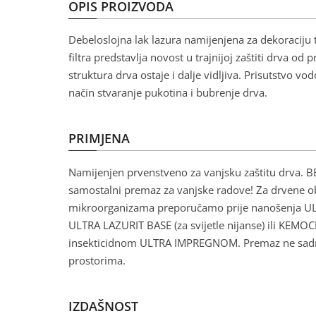
OPIS PROIZVODA
Debeloslojna lak lazura namijenjena za dekoraciju t
filtra predstavlja novost u trajnijoj zaštiti drva od
struktura drva ostaje i dalje vidljiva. Prisutstvo v
način stvaranje pukotina i bubrenje drva.
PRIMJENA
Namijenjen prvenstveno za vanjsku zaštitu drva. 
samostalni premaz za vanjske radove! Za drvene obj
mikroorganizama preporučamo prije nanošenja ULTR
ULTRA LAZURIT BASE (za svijetle nijanse) ili KEMO
insekticidnom ULTRA IMPREGNOM. Premaz ne sadrži b
prostorima.
IZDAŠNOST