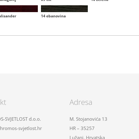
alisander
14 ebanovina
kt
Adresa
-SVJETLOST d.o.o.
M. Stojanovića 13
hromos-svjetlost.hr
HR – 35257
Lužani, Hrvatska