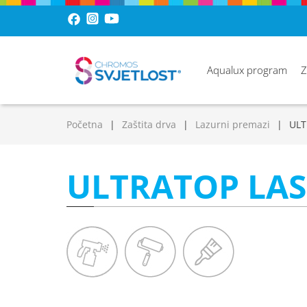
Aqualux program
Z
Početna
Zaštita drva
Lazurni premazi
ULT
ULTRATOP LA