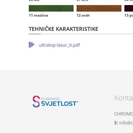
11 maslina
12 orah
13 p
TEHNIČKE KARAKTERISTIKE
ultratop-lasur_ti.pdf
Konta
CHROMOS
E:
info@c