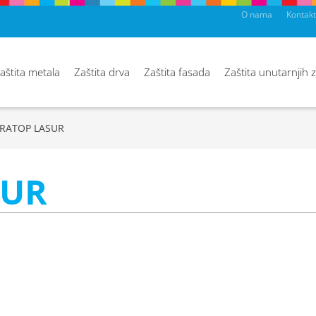
O nama
Kontakt
aštita metala
Zaštita drva
Zaštita fasada
Zaštita unutarnjih 
RATOP LASUR
SUR