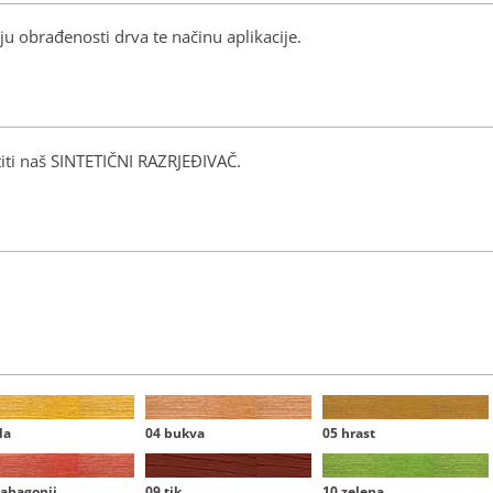
ju obrađenosti drva te načinu aplikacije.
stiti naš SINTETIČNI RAZRJEĐIVAČ.
la
04 bukva
05 hrast
ahagonij
09 tik
10 zelena