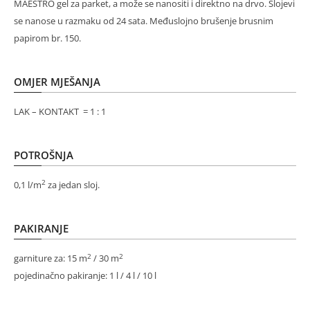
MAESTRO gel za parket, a može se nanositi i direktno na drvo. Slojevi
se nanose u razmaku od 24 sata. Međuslojno brušenje brusnim
papirom br. 150.
OMJER MJEŠANJA
LAK – KONTAKT = 1 : 1
POTROŠNJA
2
0,1 l/m
za jedan sloj.
PAKIRANJE
2
2
garniture za: 15 m
/ 30 m
pojedinačno pakiranje: 1 l / 4 l / 10 l