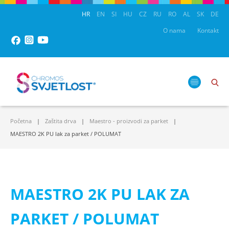
HR
EN
SI
HU
CZ
RU
RO
AL
SK
DE
O nama
Kontakt
Početna
Zaštita drva
Maestro - proizvodi za parket
MAESTRO 2K PU lak za parket / POLUMAT
MAESTRO 2K PU LAK ZA
PARKET / POLUMAT