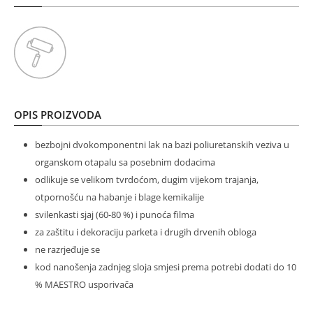
OPIS PROIZVODA
bezbojni dvokomponentni lak na bazi poliuretanskih veziva u
organskom otapalu sa posebnim dodacima
odlikuje se velikom tvrdoćom, dugim vijekom trajanja,
otpornošću na habanje i blage kemikalije
svilenkasti sjaj (60-80 %) i punoća filma
za zaštitu i dekoraciju parketa i drugih drvenih obloga
ne razrjeđuje se
kod nanošenja zadnjeg sloja smjesi prema potrebi dodati do 10
% MAESTRO usporivača