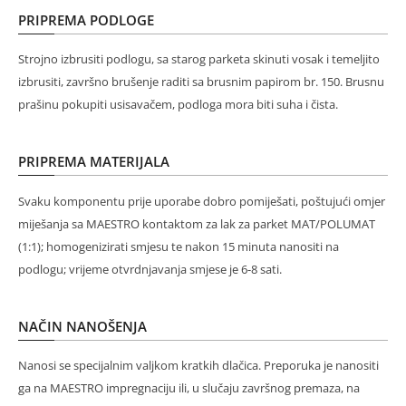
PRIPREMA PODLOGE
Strojno izbrusiti podlogu, sa starog parketa skinuti vosak i temeljito
izbrusiti, završno brušenje raditi sa brusnim papirom br. 150. Brusnu
prašinu pokupiti usisavačem, podloga mora biti suha i čista.
PRIPREMA MATERIJALA
Svaku komponentu prije uporabe dobro pomiješati, poštujući omjer
miješanja sa MAESTRO kontaktom za lak za parket MAT/POLUMAT
(1:1); homogenizirati smjesu te nakon 15 minuta nanositi na
podlogu; vrijeme otvrdnjavanja smjese je 6-8 sati.
NAČIN NANOŠENJA
Nanosi se specijalnim valjkom kratkih dlačica. Preporuka je nanositi
ga na MAESTRO impregnaciju ili, u slučaju završnog premaza, na