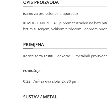
OPIS PROIZVODA
(samo za profesionalnu uporabu)
KEMOCEL NITRO LAK je premaz izrađen na bazi nitro
brzim sušenjem, velikom tvrdoćom i dobrom prionj
PRIMJENA
Koristi se za zaštitu i dekoraciju metalnih proizvod
POTROŠNJA
2
0,22 l /m
za dva sloja (2x 30 μm).
SUSTAV / METAL