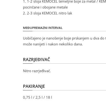
1. 1-2 sloja KEMOCEL temeljne boje za metal / KE
pocinčane i obojane metale
2. 2-3 sloja KEMOCEL nitro lak
MEĐUPREMAZNI INTERVAL
Uobičajeno je nanošenje boje prskanjem u dva do tr
može nanijeti i nakon nekoliko dana.
RAZRJEĐIVAČ
Nitro razrjeđivač.
PAKIRANJE
0,75 l / 2,5 l / 18 l