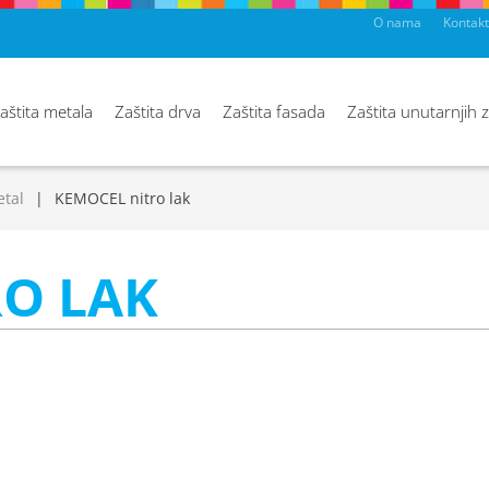
O nama
Kontakt
aštita metala
Zaštita drva
Zaštita fasada
Zaštita unutarnjih 
etal
KEMOCEL nitro lak
O LAK