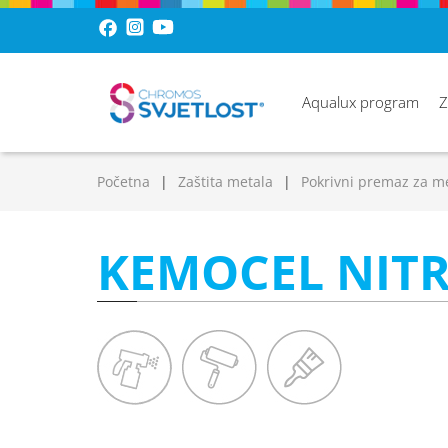
Aqualux program
Z
Početna
Zaštita metala
Pokrivni premaz za m
KEMOCEL NITR