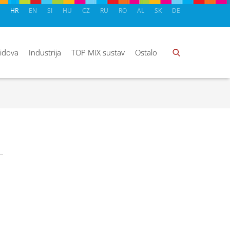
HR
EN
SI
HU
CZ
RU
RO
AL
SK
DE
zidova
Industrija
TOP MIX sustav
Ostalo