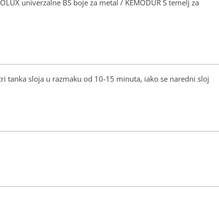
MOLUX univerzalne BS boje za metal / KEMODUR S temelj za
i tanka sloja u razmaku od 10-15 minuta, iako se naredni sloj