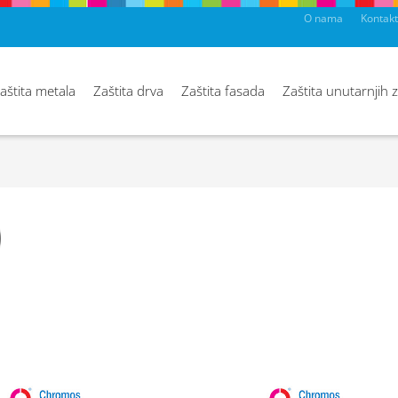
O nama
Kontakt
aštita metala
Zaštita drva
Zaštita fasada
Zaštita unutarnjih 