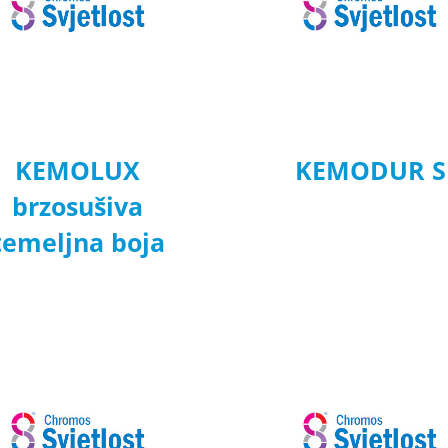
KEMOLUX
KEMODUR S
brzosušiva
temeljna boja