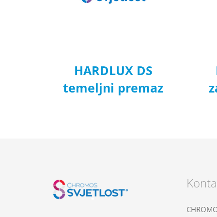
HARDLUX DS
temeljni premaz
z
Konta
CHROMOS