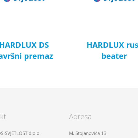
HARDLUX DS
HARDLUX rus
avršni premaz
beater
kt
Adresa
-SVJETLOST d.o.o.
M. Stojanovića 13