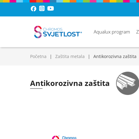
Aqualux program
Z
Početna
Zaštita metala
Antikorozivna zaštita
Antikorozivna zaštita