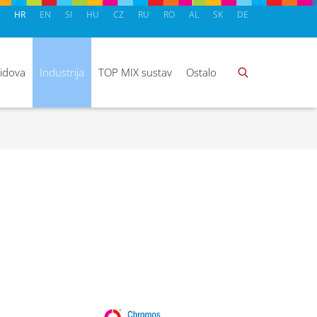
HR
EN
SI
HU
CZ
RU
RO
AL
SK
DE
zidova
Industrija
TOP MIX sustav
Ostalo