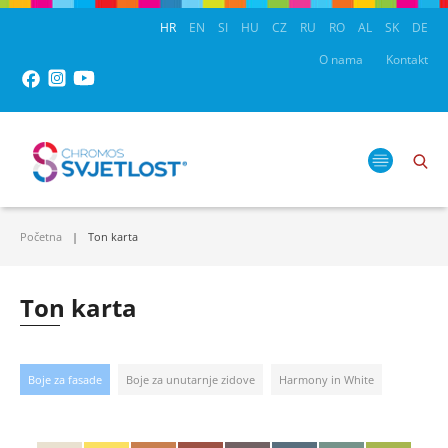
HR
EN
SI
HU
CZ
RU
RO
AL
SK
DE
O nama
Kontakt
Početna
Ton karta
Ton karta
Boje za fasade
Boje za unutarnje zidove
Harmony in White